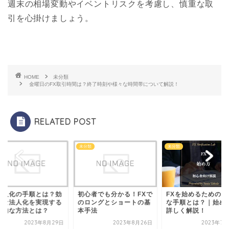
週末の相場変動やイベントリスクを考慮し、慎重な取
引を心掛けましょう。
HOME
未分類
金曜日のFX取引時間は？終了時刻や様々な時間帯について解説！
RELATED POST
類
未分類
未分類
x法人化の手順とは？効
初心者でも分かる！FXで
FXを始めるための具
的な法人化を実現する
のロングとショートの基
な手順とは？｜始め
体的な方法とは？
本手法
詳しく解説！
2023年8月29日
2023年8月26日
2023年7月